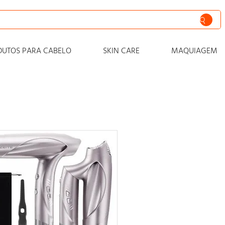
siva
DUTOS PARA CABELO
SKIN CARE
MAQUIAGEM
nto
iss
o
 progressiva
zero
cabelo
zante