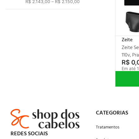
R$ 2.143,00
–
R$ 2.150,00
Zeite
Zeite Se
110v, Pr
R$
0
,
Em até
CATEGORIAS
Tratamentos
REDES SOCIAIS