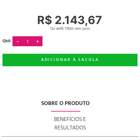
R$
2
.
143
,
67
12
R$
178
,
63
－
＋
SOBRE O PRODUTO
BENEFÍCIOS E
RESULTADOS