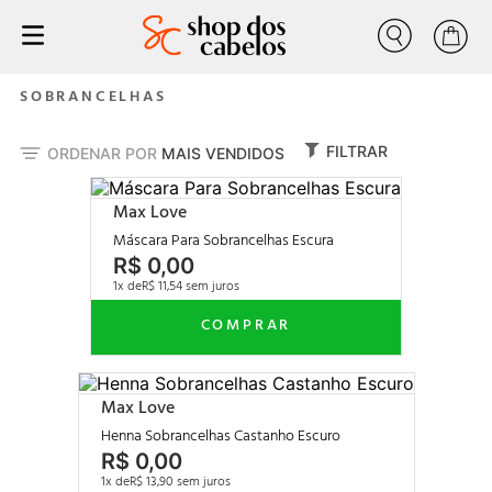
Buscar
progressiva
1
º
SOBRANCELHAS
tratamento
2
º
FILTRAR
ORDENAR POR
MAIS VENDIDOS
liso
3
º
forever liss
4
º
Max Love
nutrição
Máscara Para Sobrancelhas Escura
5
º
R$
0
,
00
escovas progressiva
6
º
1
R$
11
,
54
shampoo condicionador
7
º
shampoo
8
º
volume zero
9
º
Max Love
tinta
10
º
Henna Sobrancelhas Castanho Escuro
R$
0
,
00
1
R$
13
,
90