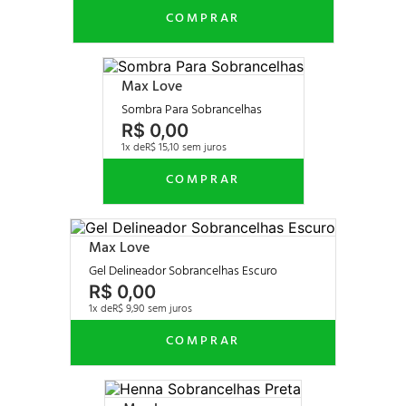
Max Love
Sombra Para Sobrancelhas
R$
0
,
00
1
R$
15
,
10
Max Love
Gel Delineador Sobrancelhas Escuro
R$
0
,
00
1
R$
9
,
90