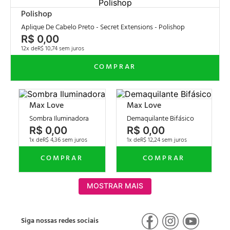
Polishop
Aplique De Cabelo Preto - Secret Extensions - Polishop
R$
0
,
00
12
R$
10
,
74
Max Love
Max Love
Sombra Iluminadora
Demaquilante Bifásico
R$
0
,
00
R$
0
,
00
1
R$
4
,
36
1
R$
12
,
24
MOSTRAR MAIS
Siga nossas redes sociais