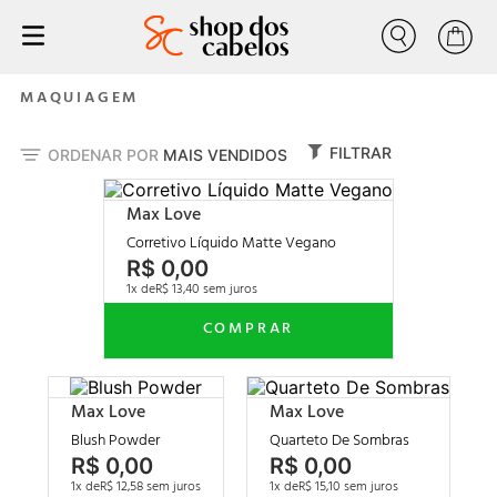
Buscar
progressiva
1
º
MAQUIAGEM
tratamento
2
º
FILTRAR
ORDENAR POR
MAIS VENDIDOS
liso
3
º
forever liss
4
º
Max Love
nutrição
Corretivo Líquido Matte Vegano
5
º
R$
0
,
00
escovas progressiva
6
º
1
R$
13
,
40
volume zero
7
º
cresce cabelo
8
º
anabolizante
9
º
Max Love
Max Love
mealiza
10
º
Blush Powder
Quarteto De Sombras
R$
0
,
00
R$
0
,
00
1
R$
12
,
58
1
R$
15
,
10