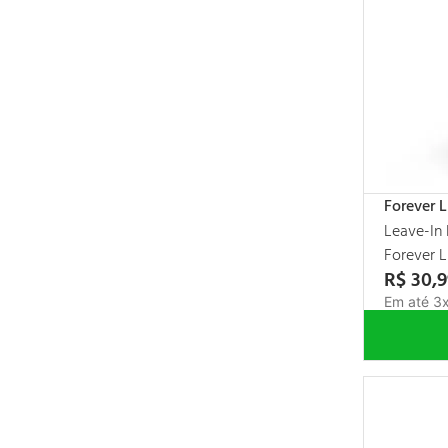
Tpm
Poderosa
Máscara Anti Volume
Liso
Forever kids
Finalizador
Escova progressiva
Forever L
Energético capilar
Leave-In
Detox capilar
Forever L
Day by day
R$
30
,
9
Em até
3
Creme de pentear
Com pontas duplas
Color red
Cauter restore
Botox matizador