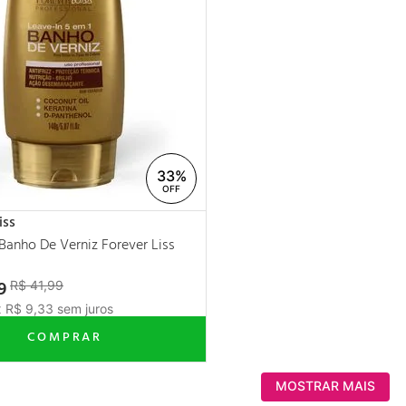
33%
iss
Banho De Verniz Forever Liss
9
R$
41
,
99
x
R$
9
,
33
sem juros
MOSTRAR MAIS