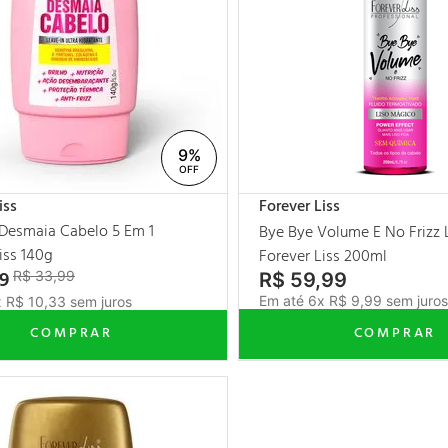
9%
iss
Forever Liss
 Desmaia Cabelo 5 Em 1
Bye Bye Volume E No Frizz
iss 140g
Forever Liss 200ml
9
R$
33
,
99
R$
59
,
99
Em até
6
x
R$
9
,
99
sem juro
x
R$
10
,
33
sem juros