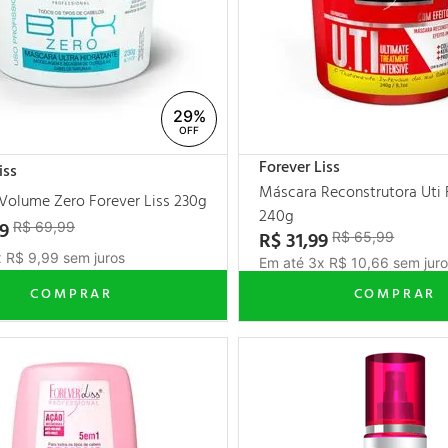
29%
Forever Liss
iss
Máscara Reconstrutora Uti 
Volume Zero Forever Liss 230g
240g
9
R$
69
,
99
R$
31
,
99
R$
65
,
99
x
R$
9
,
99
sem juros
Em até
3
x
R$
10
,
66
sem juro