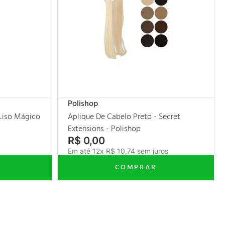
Polishop
 Liso Mágico
Aplique De Cabelo Preto - Secret
Extensions - Polishop
R$
0
,
00
s
Em até
12
x
R$
10
,
74
sem juros