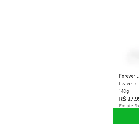
Banho de pérola
Bamboo
Abacachos
Xô frizz
Vinagre capilar
Penteia cabelo
Nano cristalização
Mandioca
Magia de unicórnio
Forever L
Descoloração
Leave-In 
Crespo
140g
R$
27
,
9
Com química
Em até
3
Colorido
Color
Catiônica
Cabelo opaco e sem vida