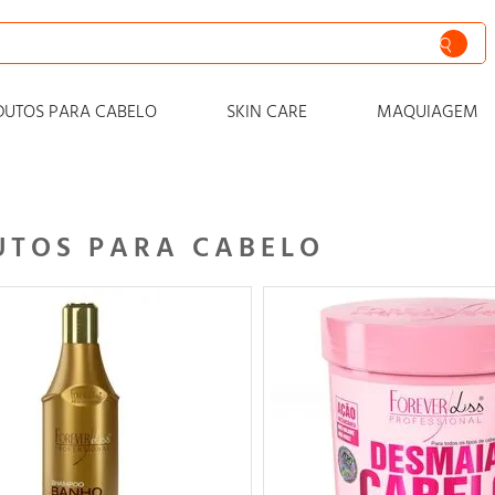
siva
DUTOS PARA CABELO
SKIN CARE
MAQUIAGEM
nto
iss
o
UTOS PARA CABELO
 progressiva
o condicionador
o
zero