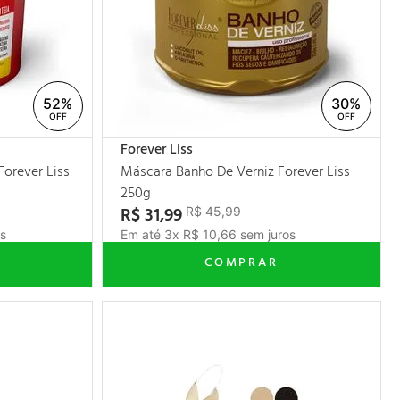
52%
30%
Forever Liss
Forever Liss
Máscara Banho De Verniz Forever Liss
250g
R$
31
,
99
R$
45
,
99
s
Em até
3
x
R$
10
,
66
sem juros