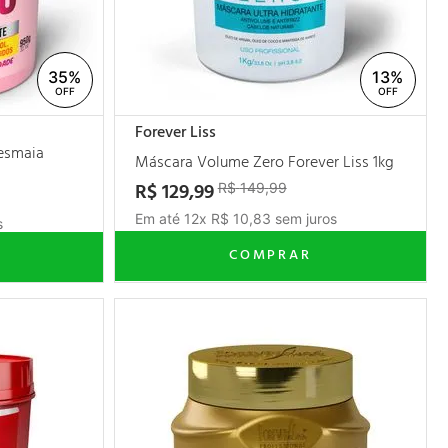
35%
13%
Forever Liss
Desmaia
Máscara Volume Zero Forever Liss 1kg
R$
129
,
99
R$
149
,
99
Em até
12
x
R$
10
,
83
sem juros
s