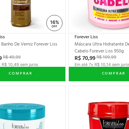
16%
iss
Forever Liss
Banho De Verniz Forever Liss
Máscara Ultra Hidratante 
Cabelo Forever Liss 950g
9
R$
70
,
99
R$
49
,
99
R$
109
,
99
x
R$
10
,
49
sem juros
Em até
7
x
R$
10
,
14
sem juro