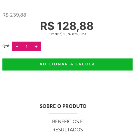
R$
239
,
88
R$
128
,
88
12
R$
10
,
74
－
＋
SOBRE O PRODUTO
BENEFÍCIOS E
RESULTADOS