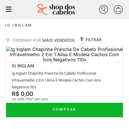
Buscar
progressiva
1
º
IG INGLAM
tratamento
2
º
FILTRAR
ORDENAR POR
MAIS VENDIDOS
liso
3
º
nutrição
4
º
escovas progressiva
5
º
IG INGLAM
volume zero
6
º
Ig Inglam Chapinha Prancha De Cabelo Profissional
Infravermelho 2 Em 1 Alisa E Modela Cachos Com Íons
cresce cabelo
7
º
Negativos 110v
coloração forever colors pérola 7-89 louro pérola
8
º
R$
0
,
00
12
R$
119
,
67
anabolizante
9
º
mealiza
10
º