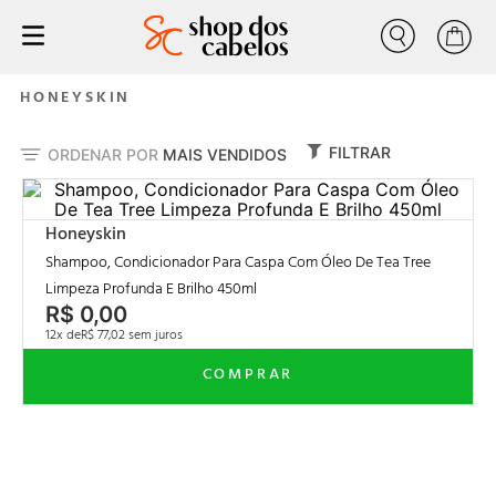
Buscar
tratamento
1
º
HONEYSKIN
liso
2
º
FILTRAR
ORDENAR POR
MAIS VENDIDOS
nutrição
3
º
progressiva
4
º
Honeyskin
forever liss
5
º
Shampoo, Condicionador Para Caspa Com Óleo De Tea Tree
desmaia cabelo
6
º
Limpeza Profunda E Brilho 450ml
R$
0
,
00
shampoo
7
º
12
R$
77
,
02
shampoo condicionador
8
º
escovas progressiva
9
º
volume zero
10
º