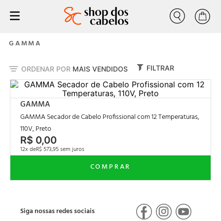
Buscar
progressiva
1
º
GAMMA
tratamento
2
º
FILTRAR
ORDENAR POR
MAIS VENDIDOS
liso
3
º
forever liss
4
º
GAMMA
nutrição
5
º
GAMMA Secador de Cabelo Profissional com 12 Temperaturas,
escovas progressiva
6
º
110V, Preto
R$
0
,
00
shampoo condicionador
7
º
12
R$
573
,
95
shampoo
8
º
volume zero
9
º
tinta
10
º
Siga nossas redes sociais