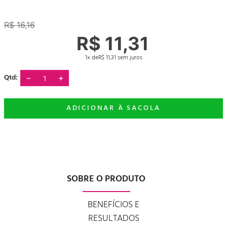
R$
16
,
16
R$
11
,
31
1
R$
11
,
31
－
＋
SOBRE O PRODUTO
BENEFÍCIOS E
RESULTADOS