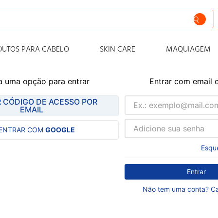
siva
DUTOS PARA CABELO
SKIN CARE
MAQUIAGEM
nto
a uma opção para entrar
Entrar com email 
iss
 CÓDIGO DE ACESSO POR
o
EMAIL
 progressiva
ENTRAR COM
GOOGLE
o condicionador
Esqu
o
zero
Entrar
Não tem uma conta? Ca