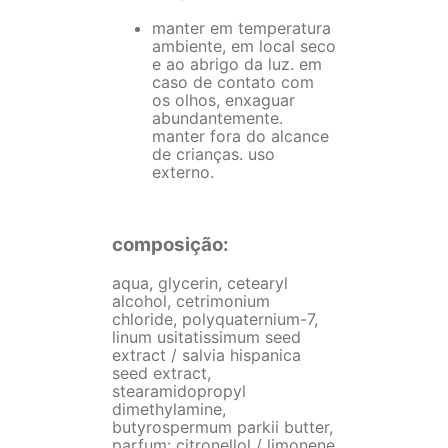
manter em temperatura
ambiente, em local seco
e ao abrigo da luz. em
caso de contato com
os olhos, enxaguar
abundantemente.
manter fora do alcance
de crianças. uso
externo.
composição:
aqua, glycerin, cetearyl
alcohol, cetrimonium
chloride, polyquaternium-7,
linum usitatissimum seed
extract / salvia hispanica
seed extract,
stearamidopropyl
dimethylamine,
butyrospermum parkii butter,
parfum: citronellol / limonene