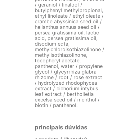
/ geraniol / linalool /
butylphenyl methylpropional,
ethyl linoleate / ethyl oleate /
crambe abyssinica seed oil /
helianthus annuus seed oil /
persea gratissima oil, lactic
acid, persea gratissima oil,
disodium edta,
methylchloroisothiazolinone /
methylisothiazolinone,
tocopheryl acetate,
panthenol, water / propylene
glycol / glycyrrhiza glabra
rhizome / root / rose extract
/ hydrolyzed rhodophycea
extract / cichorium intybus
leaf extract / bertholletia
excelsa seed oil / menthol /
biotin / panthenol.
principais dúvidas