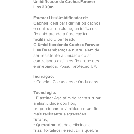
Umidificador de Cachos Forever
Liss 300ml
Forever Liss Umidificador de
Cachos
ideal para definir os cachos
e controlar o volume, umidifica os
fios hidratando a fibra capilar
facilitando o penteado.
O
Umidificador de Cachos Forever
Liss
Desembaraça e nutre, além de
ser resistente a umidade do ar
controlando assim os fios rebeldes
e arrepiados. Possui proteção UV.
Indicação:
- Cabelos Cacheados e Ondulados.
Técnologia:
- Elastina:
Age afim de reestruturar
a elasticidade dos fios,
proporcionando vitalidade e um fio
mais resistente a agressões
futuras;
- Queratina:
Ajuda a eliminar o
frizz, fortalecer e reduzir a quebra