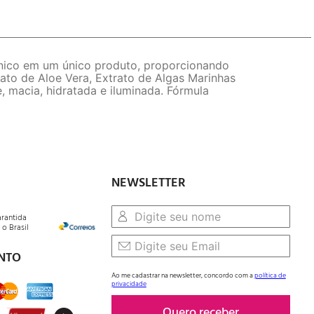
ônico em um único produto, proporcionando
rato de Aloe Vera, Extrato de Algas Marinhas
, macia, hidratada e iluminada. Fórmula
NEWSLETTER
arantida
o Brasil
NTO
Ao me cadastrar na newsletter, concordo com a
política de
privacidade
Quero receber