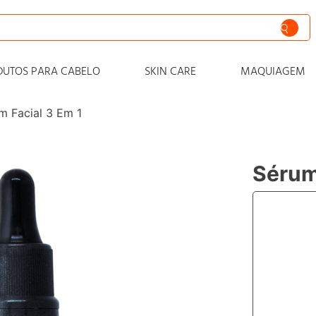
siva
DUTOS PARA CABELO
SKIN CARE
MAQUIAGEM
nto
m Facial 3 Em 1
iss
o
Sérum
 progressiva
zero
cabelo
zante