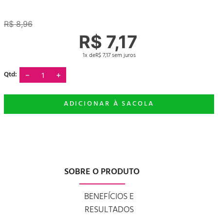
R$
8
,
96
R$
7
,
17
1
R$
7
,
17
－
＋
SOBRE O PRODUTO
BENEFÍCIOS E
RESULTADOS