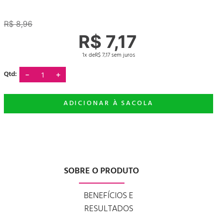
R$
8
,
96
R$
7
,
17
1
R$
7
,
17
－
＋
SOBRE O PRODUTO
BENEFÍCIOS E
RESULTADOS