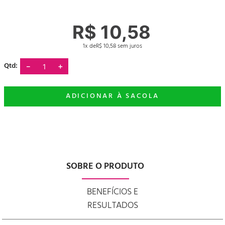
R$
10
,
58
1
R$
10
,
58
－
＋
SOBRE O PRODUTO
BENEFÍCIOS E
RESULTADOS