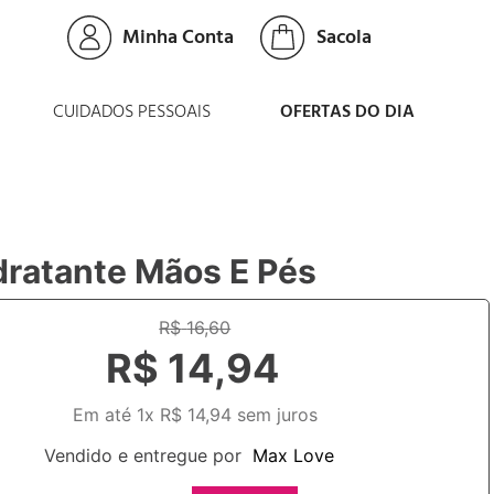
Minha Conta
CUIDADOS PESSOAIS
OFERTAS DO DIA
idratante Mãos E Pés
R$
16
,
60
R$
14
,
94
Em até
1
x
R$
14
,
94
sem juros
Vendido e entregue por
Max Love