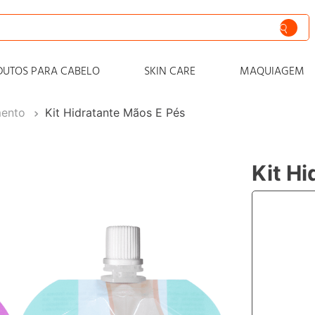
siva
DUTOS PARA CABELO
SKIN CARE
MAQUIAGEM
nto
mento
Kit Hidratante Mãos E Pés
iss
o
Kit H
 progressiva
o condicionador
o
zero