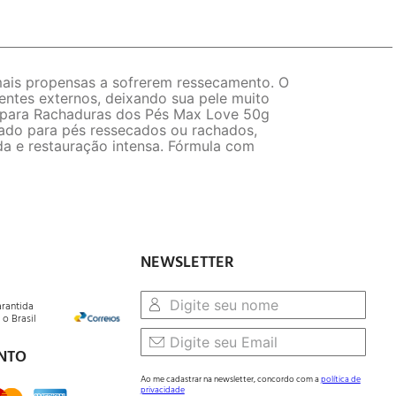
 mais propensas a sofrerem ressecamento. O
ntes externos, deixando sua pele muito
te para Rachaduras dos Pés Max Love 50g
cado para pés ressecados ou rachados,
da e restauração intensa. Fórmula com
NEWSLETTER
arantida
o Brasil
NTO
Ao me cadastrar na newsletter, concordo com a
política de
privacidade