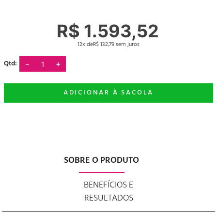
R$
1
.
593
,
52
12
R$
132
,
79
－
＋
SOBRE O PRODUTO
BENEFÍCIOS E
RESULTADOS