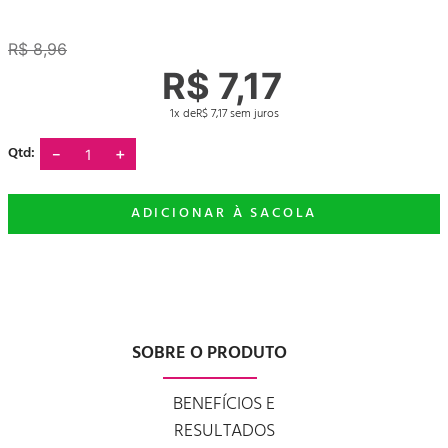
R$
8
,
96
R$
7
,
17
1
R$
7
,
17
－
＋
SOBRE O PRODUTO
BENEFÍCIOS E
RESULTADOS