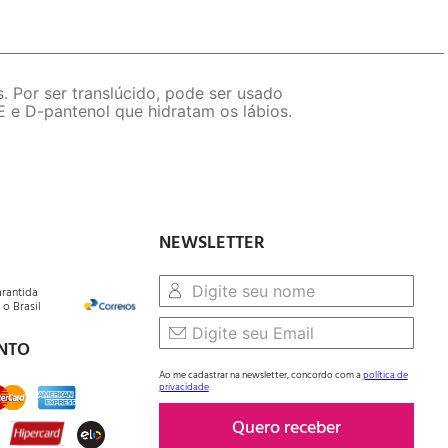
 Por ser translúcido, pode ser usado
E e D-pantenol que hidratam os lábios.
NEWSLETTER
arantida
o Brasil
NTO
Ao me cadastrar na newsletter, concordo com a
política de
privacidade
Quero receber