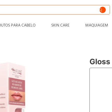
siva
DUTOS PARA CABELO
SKIN CARE
MAQUIAGEM
nto
iss
o
Gloss
 progressiva
o condicionador
o
zero