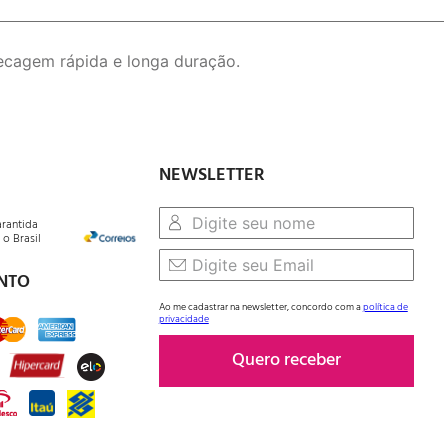
ecagem rápida e longa duração.
NEWSLETTER
arantida
o Brasil
NTO
Ao me cadastrar na newsletter, concordo com a
política de
privacidade
Quero receber