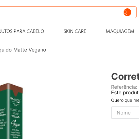
siva
DUTOS PARA CABELO
SKIN CARE
MAQUIAGEM
nto
íquido Matte Vegano
iss
o
Corre
 progressiva
Referência
:
o condicionador
Este produt
o
Quero que me 
zero