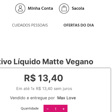
Minha Conta
CUIDADOS PESSOAIS
OFERTAS DO DIA
tivo Líquido Matte Vegano
R$
13
,
40
Em até
1
x
R$
13
,
40
sem juros
Vendido e entregue por
Max Love
Quantidade
－
＋