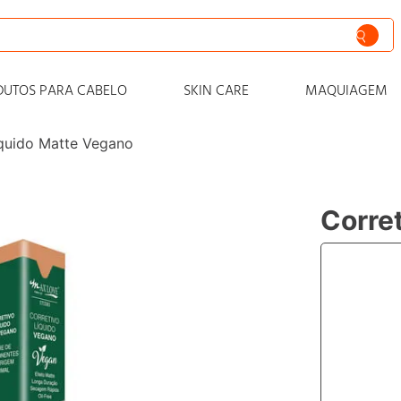
siva
DUTOS PARA CABELO
SKIN CARE
MAQUIAGEM
nto
íquido Matte Vegano
iss
o
Corre
 progressiva
zero
cabelo
zante