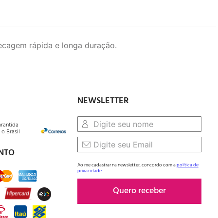
ecagem rápida e longa duração.
NEWSLETTER
arantida
o Brasil
NTO
Ao me cadastrar na newsletter, concordo com a
política de
privacidade
Quero receber