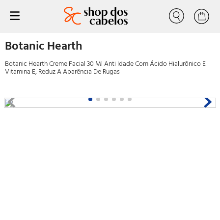
Buscar
progressiva
1
º
Botanic Hearth
tratamento
2
º
Botanic Hearth Creme Facial 30 Ml Anti Idade Com Ácido Hialurônico E
Vitamina E, Reduz A Aparência De Rugas
liso
3
º
forever liss
4
º
nutrição
5
º
escovas progressiva
6
º
shampoo condicionador
7
º
shampoo
8
º
volume zero
9
º
tinta
10
º