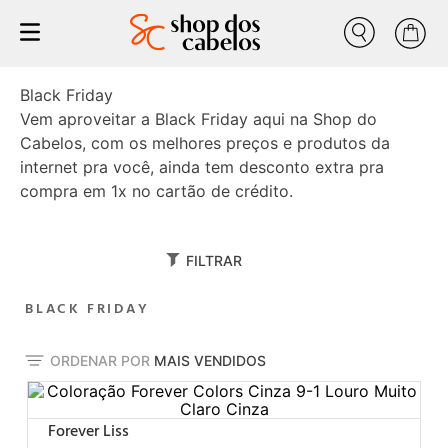
Buscar
progressiva
1
º
Black Friday
tratamento
2
º
Vem aproveitar a Black Friday aqui na Shop do
Cabelos, com os melhores preços e produtos da
liso
3
º
internet pra você, ainda tem desconto extra pra
forever liss
4
º
compra em 1x no cartão de crédito.
nutrição
5
º
escovas progressiva
6
º
FILTRAR
volume zero
7
º
BLACK FRIDAY
cresce cabelo
8
º
coloração forever colors pérola 7-89 louro pérola
9
º
ORDENAR POR
MAIS VENDIDOS
anabolizante
10
º
Forever Liss