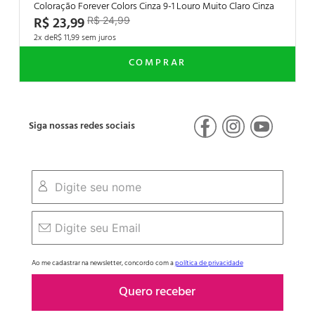
Coloração Forever Colors Cinza 9-1 Louro Muito Claro Cinza
R$
23
,
99
R$
24
,
99
2
R$
11
,
99
Siga nossas redes sociais
4%
Ao me cadastrar na newsletter, concordo com a
política de privacidade
Quero receber