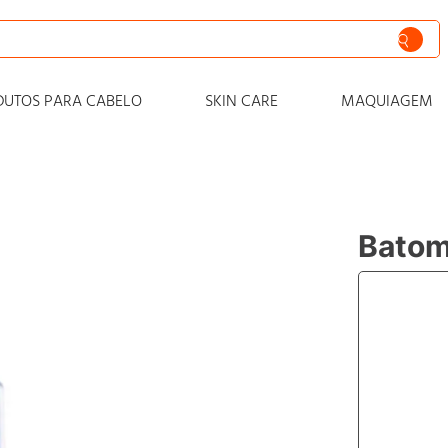
siva
DUTOS PARA CABELO
SKIN CARE
MAQUIAGEM
nto
iss
o
Batom
 progressiva
o condicionador
o
zero