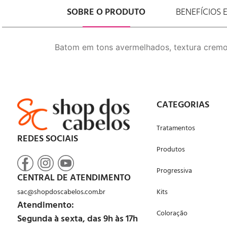
SOBRE O PRODUTO
BENEFÍCIOS 
Batom em tons avermelhados, textura cremos
CATEGORIAS
Tratamentos
REDES SOCIAIS
Produtos
Progressiva
CENTRAL DE ATENDIMENTO
sac@shopdoscabelos.com.br
Kits
Atendimento:
Coloração
Segunda à sexta, das 9h às 17h