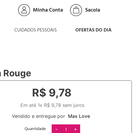
Minha Conta
CUIDADOS PESSOAIS
OFERTAS DO DIA
 Rouge
R$
9
,
78
Em até
1
x
R$
9
,
78
sem juros
Vendido e entregue por
Max Love
Quantidade
－
＋