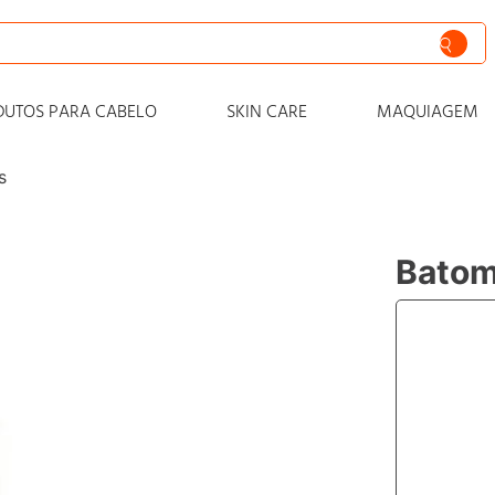
siva
DUTOS PARA CABELO
SKIN CARE
MAQUIAGEM
nto
s
iss
o
Batom
 progressiva
o condicionador
o
zero