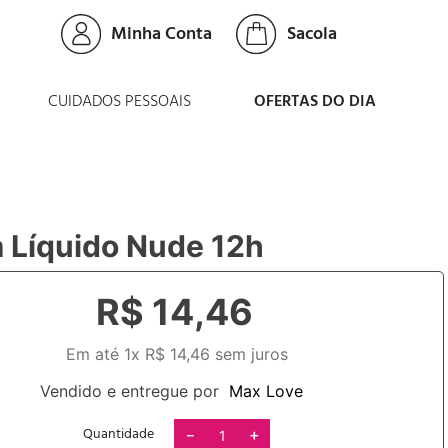
Minha Conta
CUIDADOS PESSOAIS
OFERTAS DO DIA
 Líquido Nude 12h
R$
14
,
46
Em até
1
x
R$
14
,
46
sem juros
Vendido e entregue por
Max Love
Quantidade
－
＋