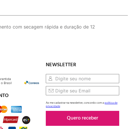
amento com secagem rápida e duração de 12
NEWSLETTER
arantida
o Brasil
NTO
Ao me cadastrar na newsletter, concordo com a
política de
privacidade
Quero receber