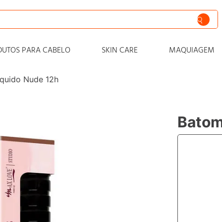
siva
DUTOS PARA CABELO
SKIN CARE
MAQUIAGEM
nto
quido Nude 12h
iss
o
Batom
 progressiva
o condicionador
o
zero