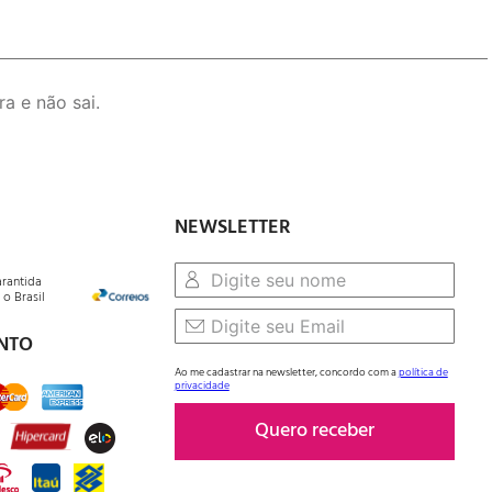
a e não sai.
NEWSLETTER
arantida
o Brasil
NTO
Ao me cadastrar na newsletter, concordo com a
política de
privacidade
Quero receber