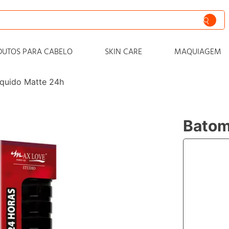
siva
DUTOS PARA CABELO
SKIN CARE
MAQUIAGEM
nto
quido Matte 24h
iss
o
Batom
 progressiva
zero
cabelo
zante