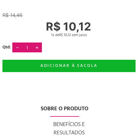
R$
14
,
46
R$
10
,
12
1
R$
10
,
12
－
＋
SOBRE O PRODUTO
BENEFÍCIOS E
RESULTADOS