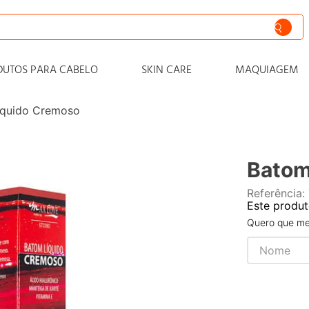
siva
DUTOS PARA CABELO
SKIN CARE
MAQUIAGEM
nto
íquido Cremoso
iss
o
Batom
 progressiva
Referência
:
o condicionador
Este produt
o
Quero que me 
zero