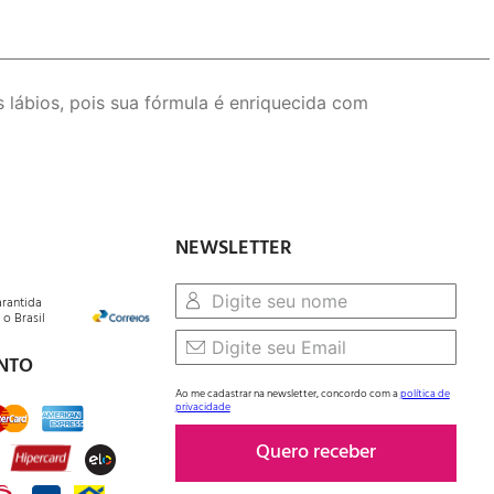
lábios, pois sua fórmula é enriquecida com
NEWSLETTER
arantida
o Brasil
NTO
Ao me cadastrar na newsletter, concordo com a
política de
privacidade
Quero receber