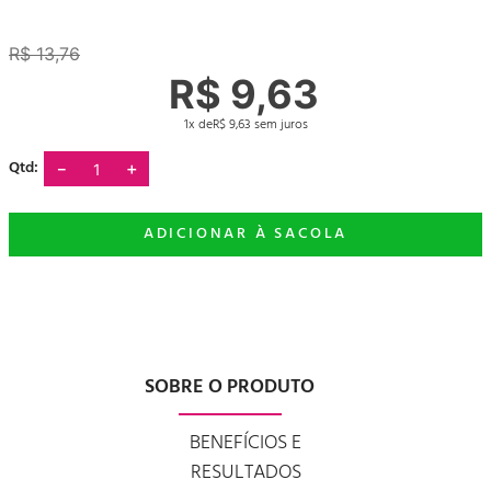
R$
13
,
76
R$
9
,
63
1
R$
9
,
63
－
＋
SOBRE O PRODUTO
BENEFÍCIOS E
RESULTADOS