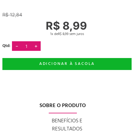
R$
12
,
84
R$
8
,
99
1
R$
8
,
99
－
＋
SOBRE O PRODUTO
BENEFÍCIOS E
RESULTADOS