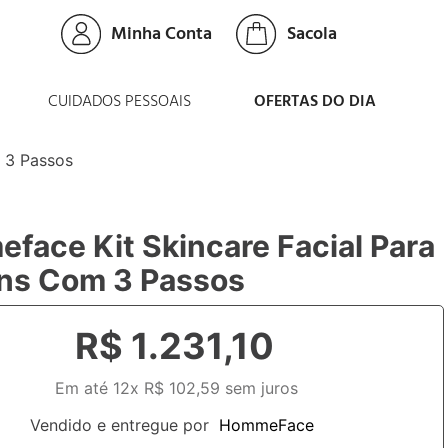
Minha Conta
CUIDADOS PESSOAIS
OFERTAS DO DIA
 3 Passos
face Kit Skincare Facial Para
s Com 3 Passos
R$
1
.
231
,
10
Em até
12
x
R$
102
,
59
sem juros
Vendido e entregue por
HommeFace