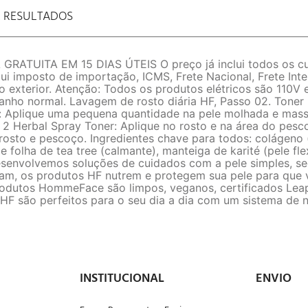
E RESULTADOS
UITA EM 15 DIAS ÚTEIS O preço já inclui todos os cust
ui imposto de importação, ICMS, Frete Nacional, Frete Inte
exterior. Atenção: Todos os produtos elétricos são 110V
amanho normal. Lavagem de rosto diária HF, Passo 02. Toner
sto: Aplique uma pequena quantidade na pele molhada e m
 2 Herbal Spray Toner: Aplique no rosto e na área do pesc
rosto e pescoço. Ingredientes chave para todos: colágeno (
e folha de tea tree (calmante), manteiga de karité (pele fle
senvolvemos soluções de cuidados com a pele simples, s
am, os produtos HF nutrem e protegem sua pele para que 
produtos HommeFace são limpos, veganos, certificados Le
s HF são perfeitos para o seu dia a dia com um sistema 
INSTITUCIONAL
ENVIO