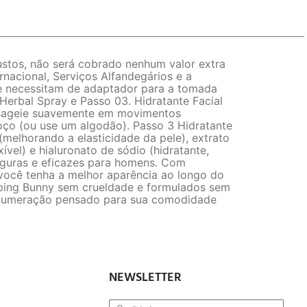
os, não será cobrado nenhum valor extra
rnacional, Serviços Alfandegários e a
 e necessitam de adaptador para a tomada
 Herbal Spray e Passo 03. Hidratante Facial
assageie suavemente em movimentos
oço (ou use um algodão). Passo 3 Hidratante
melhorando a elasticidade da pele), extrato
xível) e hialuronato de sódio (hidratante,
eguras e eficazes para homens. Com
você tenha a melhor aparência ao longo do
aping Bunny sem crueldade e formulados sem
de numeração pensado para sua comodidade
NEWSLETTER