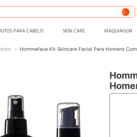
siva
DUTOS PARA CABELO
SKIN CARE
MAQUIAGEM
nto
mento
Hommeface Kit Skincare Facial Para Homens Com
iss
o
Homme
 progressiva
Homen
o condicionador
o
zero