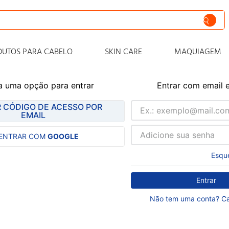
nto
DUTOS PARA CABELO
SKIN CARE
MAQUIAGEM
o
a uma opção para entrar
Entrar com email 
siva
 CÓDIGO DE ACESSO POR
iss
EMAIL
 cabelo
ENTRAR COM
GOOGLE
o
Esqu
o condicionador
 progressiva
Entrar
zero
Não tem uma conta? Ca